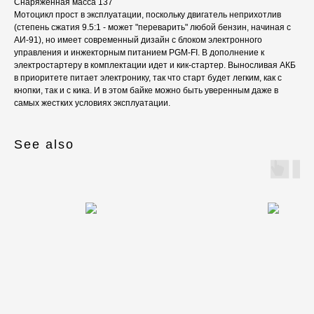
Снаряжённая масса 137
Мотоцикл прост в эксплуатации, поскольку двигатель неприхотлив
(степень сжатия 9.5:1 - может "переварить" любой бензин, начиная с
АИ-91), но имеет современный дизайн с блоком электронного
управления и инжекторным питанием PGM-FI. В дополнение к
электростартеру в комплектации идет и кик-стартер. Выносливая АКБ
в приоритете питает электронику, так что старт будет легким, как с
кнопки, так и с кика. И в этом байке можно быть уверенным даже в
самых жестких условиях эксплуатации.
See also